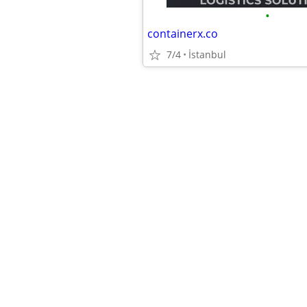
•
containerx.co
7/4
İstanbul