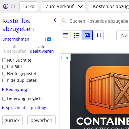
CL
Türkei
Zum Verkauf
Kostenlos abzu
Kostenlos
abzugeben
Neu
Unternehmen
1
alle
alle
überprüfen
deaktivieren
free
Nur Suchtitel
hat Bild
Heute gepostet
hide duplicates
Bedingung
Lieferung möglich
sprache des postings
zurück
bewerben