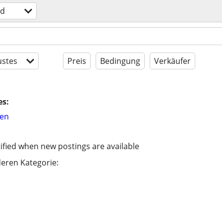
nd
stes
Preis
Bedingung
Verkäufer
es:
hen
ified when new postings are available
eren Kategorie: