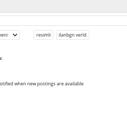
yeni
resimli
ilanbgn verld
n:
n
otified when new postings are available