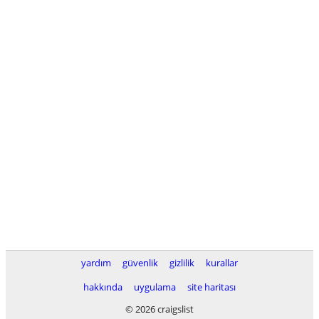
yardım
güvenlik
gizlilik
kurallar
hakkında
uygulama
site haritası
© 2026 craigslist