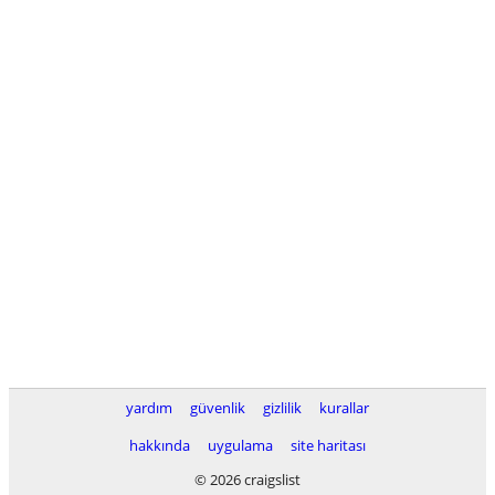
yardım
güvenlik
gizlilik
kurallar
hakkında
uygulama
site haritası
© 2026 craigslist