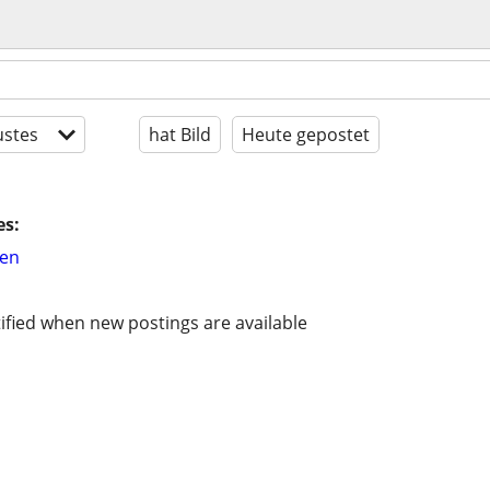
stes
hat Bild
Heute gepostet
es:
hen
ified when new postings are available