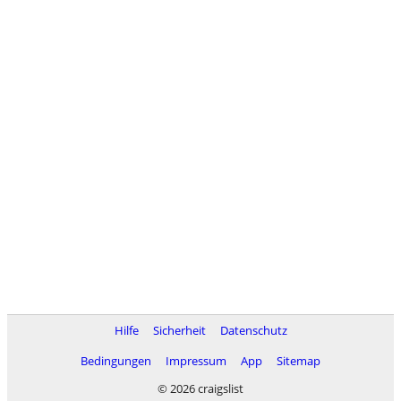
Hilfe
Sicherheit
Datenschutz
Bedingungen
Impressum
App
Sitemap
© 2026 craigslist