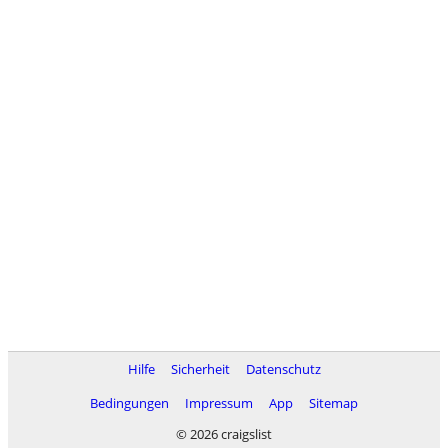
Hilfe
Sicherheit
Datenschutz
Bedingungen
Impressum
App
Sitemap
© 2026 craigslist