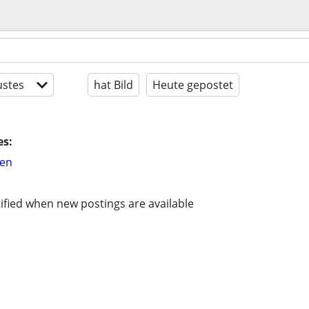
stes
hat Bild
Heute gepostet
es:
hen
ified when new postings are available