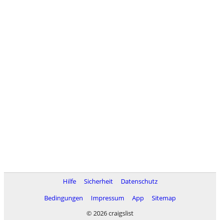
Hilfe
Sicherheit
Datenschutz
Bedingungen
Impressum
App
Sitemap
© 2026 craigslist