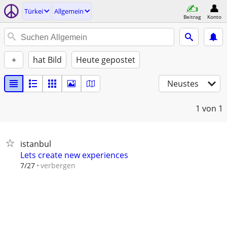
Türkei
Allgemein
Beitrag
Konto
+
hat Bild
Heute gepostet
Neustes
1
von 1
istanbul
Lets create new experiences
verbergen
7/27