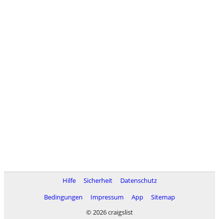
Hilfe
Sicherheit
Datenschutz
Bedingungen
Impressum
App
Sitemap
© 2026 craigslist