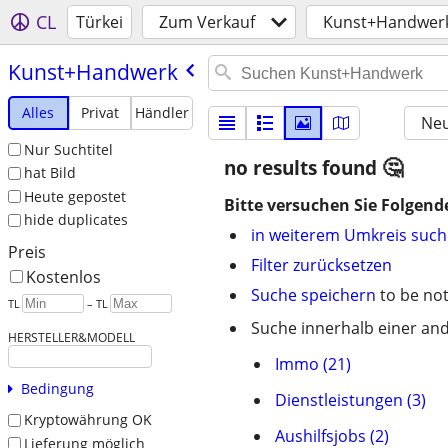
CL
Türkei
Zum Verkauf
Kunst+Handwer
Kunst+Handwerk
Alles
Privat
Händler
Neu
Nur Suchtitel
no results found
hat Bild
Heute gepostet
Bitte versuchen Sie Folgend
hide duplicates
in weiterem Umkreis suc
Preis
Filter zurücksetzen
Kostenlos
Suche speichern
to be not
TL
– TL
Suche innerhalb einer and
HERSTELLER&MODELL
Immo (21)
Bedingung
Dienstleistungen (3)
Kryptowährung OK
Aushilfsjobs (2)
Lieferung möglich