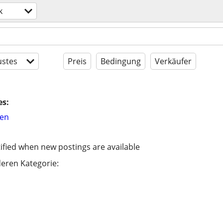
k
stes
Preis
Bedingung
Verkäufer
es:
hen
ified when new postings are available
eren Kategorie: